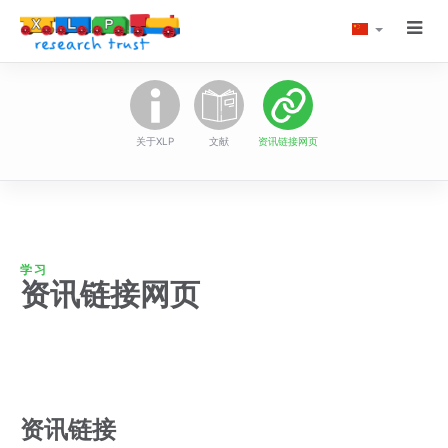
切
语
XLP Research Tru
换
言
导
航
关于XLP
文献
资讯链接网页
学习
资讯链接网页
资讯链接