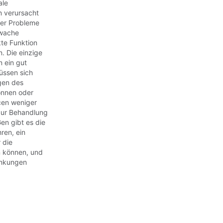
ale
n verursacht
her Probleme
hwache
kte Funktion
. Die einzige
 ein gut
üssen sich
gen des
önnen oder
ncen weniger
 zur Behandlung
en gibt es die
ren, ein
 die
 können, und
ankungen