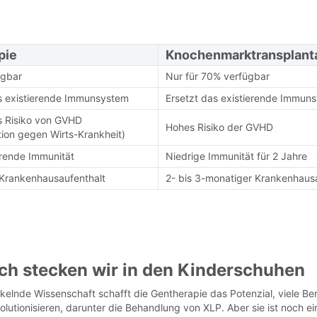
pie
Knochenmarktransplant
ügbar
Nur für 70% verfügbar
s existierende Immunsystem
Ersetzt das existierende Immun
s Risiko von GVHD
Hohes Risiko der GVHD
tion gegen Wirts-Krankheit)
ierende Immunität
Niedrige Immunität für 2 Jahre
 Krankenhausaufenthalt
2- bis 3-monatiger Krankenhaus
ch stecken wir in den Kinderschuhen
ckelnde Wissenschaft schafft die Gentherapie das Potenzial, viele Be
olutionisieren, darunter die Behandlung von XLP. Aber sie ist noch ei