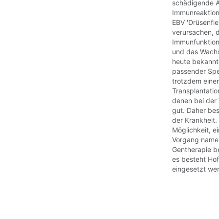
schädigende A
Immunreaktion 
EBV 'Drüsenfie
verursachen, 
Immunfunktion.
und das Wachs
heute bekannte
passender Spen
trotzdem eine
Transplantatio
denen bei der 
gut. Daher bes
der Krankheit.
Möglichkeit, e
Vorgang namens
Gentherapie b
es besteht Ho
eingesetzt we