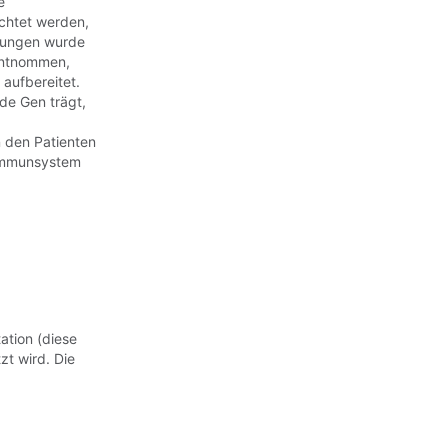
e
chtet werden,
nkungen wurde
 entnommen,
aufbereitet.
nde Gen trägt,
n den Patienten
 Immunsystem
ation (diese
zt wird. Die