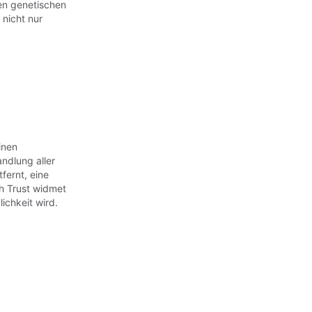
en genetischen
 nicht nur
inen
ndlung aller
fernt, eine
h Trust widmet
ichkeit wird.