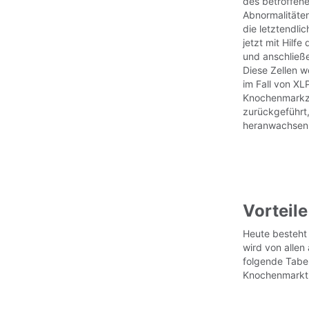
des betroffene
Abnormalitäte
die letztendli
jetzt mit Hilf
und anschließ
Diese Zellen w
im Fall von X
Knochenmarkzel
zurückgeführt
heranwachsen
Vorteil
Heute besteht 
wird von allen
folgende Tabel
Knochenmarktr