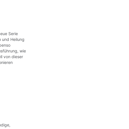
neue Serie
 und Heilung
ebenso
usführung, wie
l von dieser
onieren
ndige,