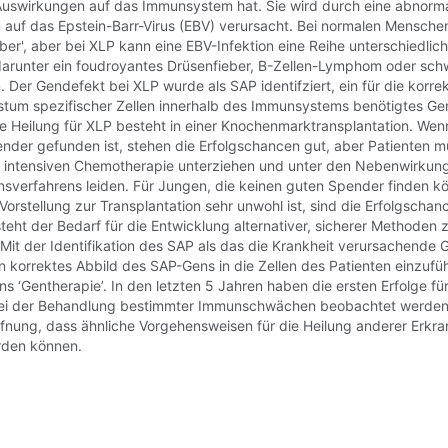
uswirkungen auf das Immunsystem hat. Sie wird durch eine abnorm
auf das Epstein-Barr-Virus (EBV) verursacht. Bei normalen Mensche
ber', aber bei XLP kann eine EBV-Infektion eine Reihe unterschiedlic
darunter ein foudroyantes Drüsenfieber, B-Zellen-Lymphom oder sc
 Der Gendefekt bei XLP wurde als SAP identifziert, ein für die korre
tum spezifischer Zellen innerhalb des Immunsystems benötigtes Gen
 Heilung für XLP besteht in einer Knochenmarktransplantation. Wenn
der gefunden ist, stehen die Erfolgschancen gut, aber Patienten m
r intensiven Chemotherapie unterziehen und unter den Nebenwirkun
nsverfahrens leiden. Für Jungen, die keinen guten Spender finden k
Vorstellung zur Transplantation sehr unwohl ist, sind die Erfolgscha
teht der Bedarf für die Entwicklung alternativer, sicherer Methoden
 Mit der Identifikation des SAP als das die Krankheit verursachende G
in korrektes Abbild des SAP-Gens in die Zellen des Patienten einzufüh
 ‘Gentherapie’. In den letzten 5 Jahren haben die ersten Erfolge für
ei der Behandlung bestimmter Immunschwächen beobachtet werden
ffnung, dass ähnliche Vorgehensweisen für die Heilung anderer Erkr
rden können.