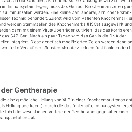
n Gens in die Zelle eines Patienten. Bei Erkrankungen wie XLP, wo di
n im Immunsystem liegen, muss das Gen auf Knochenmarkzellen geri
ch zu Immunzellen werden. Eine kleine Zahl anderer, ähnlicher Erkra
e dieser Technik behandelt. Zuerst wird vom Patienten Knochenmark
end werden Stammzellen des Knochenmarks (HSCs) ausgewählt und 
erden dann mit einem Virus/Überträger kultiviert, das das korrigiere
LP das SAP-Gen. Nach ein paar Tagen wird das Gen in die DNA der
len integriert. Diese genetisch modifizierten Zellen werden dann a
, wo sie im Verlauf der nächsten Monate zu einem funktionierenden
.
e der Gentherapie
die einzig mögliche Heilung von XLP in einer Knochenmarktransplant
 als Heilung anerkannt), durch die das fehlerhafte Immunsystem erset
le führt die wesentlichen Vorteile der Gentherapie gegenüber einer
ansplantation auf.