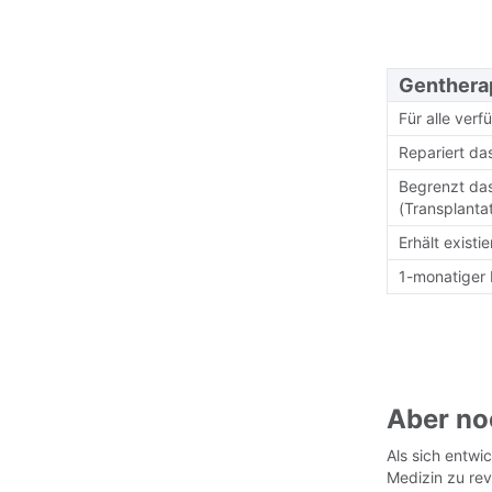
Genthera
Für alle verf
Repariert da
Begrenzt da
(Transplanta
Erhält exist
1-monatiger
Aber no
Als sich entwi
Medizin zu rev