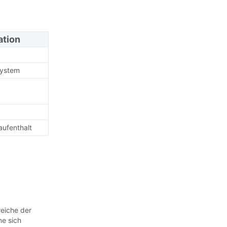
ation
system
aufenthalt
reiche der
ne sich