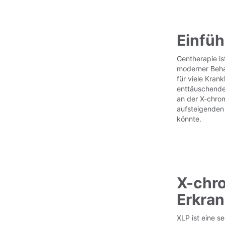
Einfü
Gentherapie is
moderner Beha
für viele Kran
enttäuschende 
an der X-chrom
aufsteigenden 
könnte.
X-chro
Erkra
XLP ist eine se