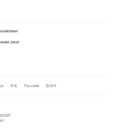
schichten
ende Jetzt
çe
中文
Русский
한국어
530297
kt