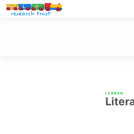
XLP Resear
LERNEN
Liter