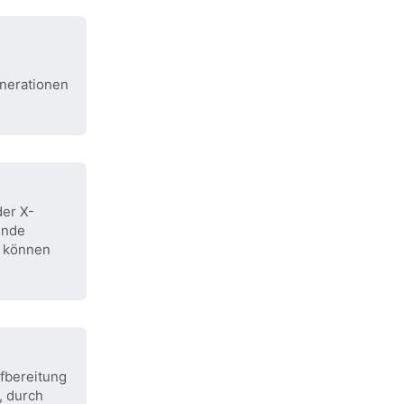
enerationen
der X-
ende
n können
ufbereitung
, durch