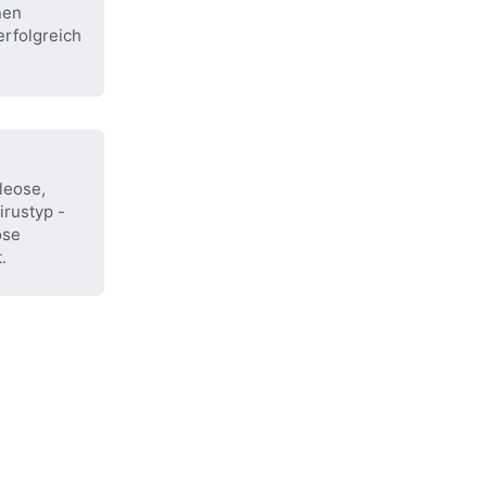
nen
erfolgreich
leose,
irustyp -
öse
.