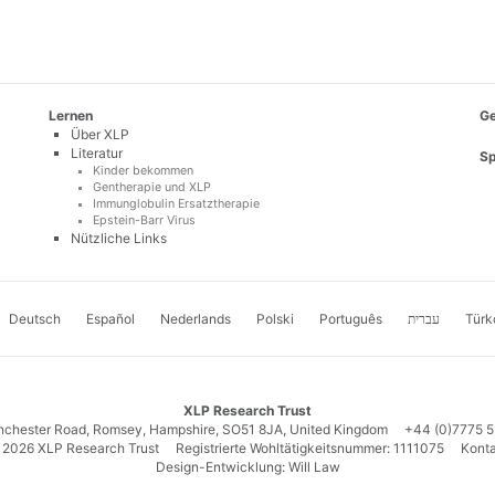
Lernen
Ge
Über XLP
Literatur
Sp
Kinder bekommen
Gentherapie und XLP
Immunglobulin Ersatztherapie
Epstein-Barr Virus
Nützliche Links
Deutsch
Español
Nederlands
Polski
Português
עברית
Türk
XLP Research Trust
nchester Road, Romsey, Hampshire, SO51 8JA, United Kingdom
+44 (0)7775 
 2026 XLP Research Trust Registrierte Wohltätigkeitsnummer: 1111075
Konta
Design-Entwicklung: Will Law